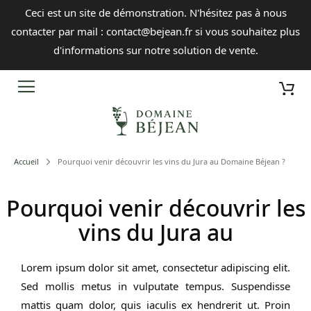
Ceci est un site de démonstration. N'hésitez pas à nous
contacter par mail :
contact@bejean.fr
si vous souhaitez plus
d'informations sur notre solution de vente.
Aller
Mon
Cherch
au
contenu
Accueil
Pourquoi venir découvrir les vins du Jura au Domaine Béjean ?
Pourquoi venir découvrir les
vins du Jura au
Lorem ipsum dolor sit amet, consectetur adipiscing elit.
Sed mollis metus in vulputate tempus. Suspendisse
mattis quam dolor, quis iaculis ex hendrerit ut. Proin