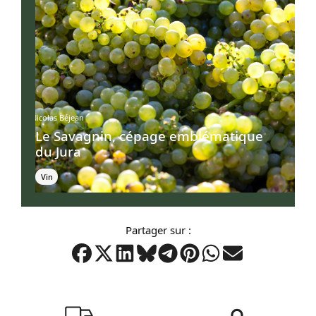
Nicolas Béjean
Le Savagnin, cépage emblématique
du Jura
Vin
Partager sur :